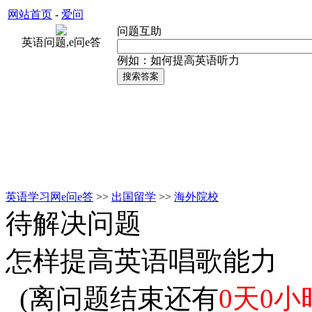
网站首页
-
爱问
问题互助
英语问题,e问e答
例如：如何提高英语听力
英语学习网e问e答
>>
出国留学
>>
海外院校
待解决问题
怎样提高英语唱歌能力
(离问题结束还有
0天0小