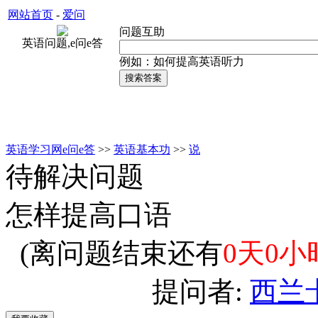
网站首页
-
爱问
问题互助
英语问题,e问e答
例如：如何提高英语听力
英语学习网e问e答
>>
英语基本功
>>
说
待解决问题
怎样提高口语
(离问题结束还有
0天0小
提问者:
西兰