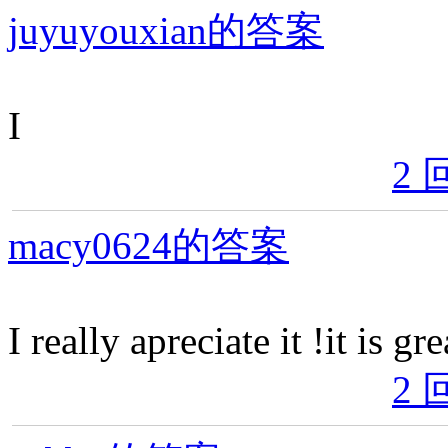
juyuyouxian的答案
I
2 
macy0624的答案
I really apreciate it !it is gr
2 