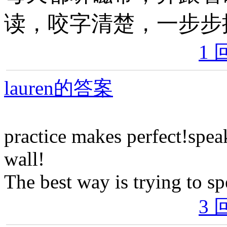
读，咬字清楚，一步步
1 
lauren的答案
practice makes perfect!speak
wall!
The best way is trying to sp
3 