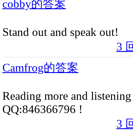
cobby的答案
Stand out and speak out!
3 
Camfrog的答案
Reading more and listening
QQ:846366796 !
3 