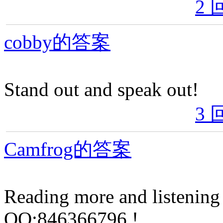
2 
cobby的答案
Stand out and speak out!
3 
Camfrog的答案
Reading more and listening
QQ:846366796 !