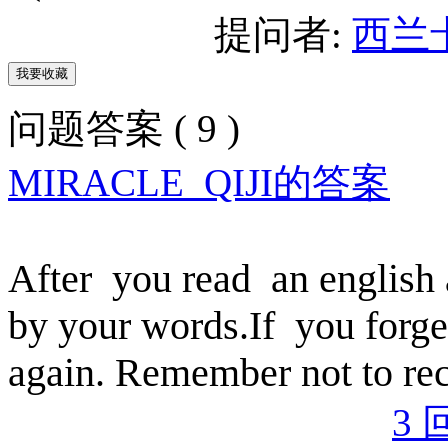
提问者:
西兰
问题答案 ( 9 )
MIRACLE_QIJI的答案
After you read an english at
by your words.If you forget
again. Remember not to reci
3 