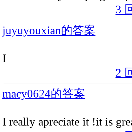
3 
juyuyouxian的答案
I
2 
macy0624的答案
I really apreciate it !it is gr