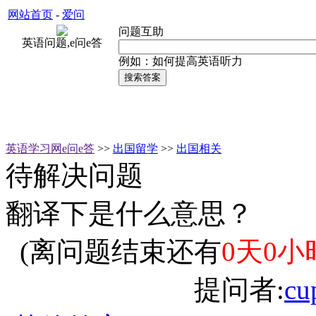
网站首页
-
爱问
问题互助
英语问题,e问e答
例如：如何提高英语听力
英语学习网e问e答
>>
出国留学
>>
出国相关
待解决问题
翻译下是什么意思？
(离问题结束还有
0天0小
提问者:
cu