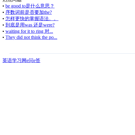
•
be good to是什么意思？
•
序数词前是否要加the?
•
怎样更快的掌握语法。。
•
到底是用was 还是were?
•
waiting for it to ring 对...
•
They did not think the po...
英语学习网e问e答