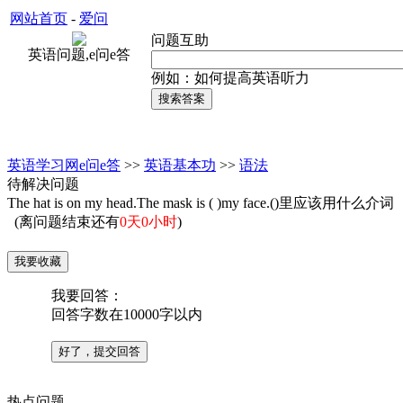
网站首页
-
爱问
问题互助
英语问题,e问e答
例如：如何提高英语听力
英语学习网e问e答
>>
英语基本功
>>
语法
待解决问题
The hat is on my head.The mask is ( )my face.()里应该用什么介词
(离问题结束还有
0天0小时
)
我要回答：
回答字数在10000字以内
热点问题