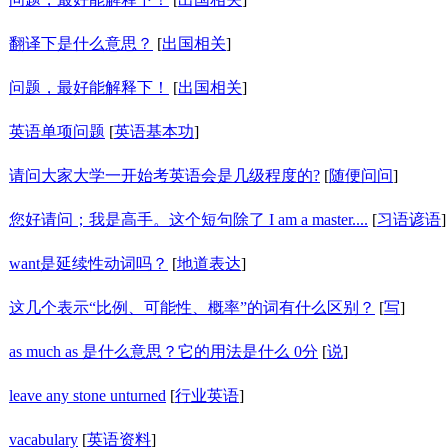
翻译下是什么意思？
[
出国相关
]
问题，最好能解释下！
[
出国相关
]
英语单项问题
[
英语基本功
]
请问大家大学一开始考英语会是几级程度的?
[
随便问问
]
您好请问；我是高手。这个短句除了 I am a master....
[
习语谚语
]
want是延续性动词吗？
[
地道表达
]
这几个表示“比例、可能性、概率”的词有什么区别？
[
写
]
as much as 是什么意思？它的用法是什么 0分
[
说
]
leave any stone unturned
[
行业英语
]
vacabulary
[
英语资料
]