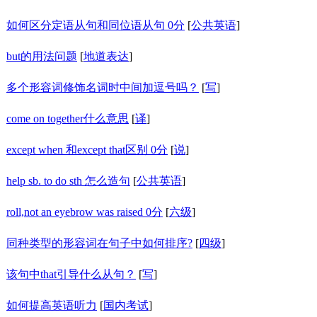
如何区分定语从句和同位语从句 0分
[
公共英语
]
but的用法问题
[
地道表达
]
多个形容词修饰名词时中间加逗号吗？
[
写
]
come on together什么意思
[
译
]
except when 和except that区别 0分
[
说
]
help sb. to do sth 怎么造句
[
公共英语
]
roll,not an eyebrow was raised 0分
[
六级
]
同种类型的形容词在句子中如何排序?
[
四级
]
该句中that引导什么从句？
[
写
]
如何提高英语听力
[
国内考试
]