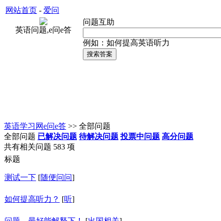
网站首页
-
爱问
问题互助
英语问题,e问e答
例如：如何提高英语听力
英语学习网e问e答
>> 全部问题
全部问题
已解决问题
待解决问题
投票中问题
高分问题
共有相关问题 583 项
标题
测试一下
[
随便问问
]
如何提高听力？
[
听
]
问题，最好能解释下！
[
出国相关
]