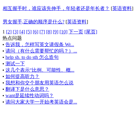
相互握手时，谁应该先伸手，年轻者还是年长者？
[
英语资料
]
男女握手,正确的顺序是什么?
[
英语资料
]
1
[2]
[3]
[4]
[5]
[6]
[7]
[8]
[9]
[10]
下一页
[尾页]
热点问题
•
告诉我，怎样写英文请假条 Wr...
•
请问（有什么需要帮忙的吗？）...
•
help sb. to do sth 怎么造句
•
测试一下
•
这几个表示“比例、可能性、概...
•
如何提高听力？
•
我想和你交个朋友用英语怎么说
•
翻译下是什么意思？
•
want是延续性动词吗？
•
请问大家大学一开始考英语会是...